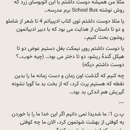
مثلا من همیشه دوست داشتم با این اتوبوسای زرد که
روش نوشته School Bus برم
مدرسه…
یا مثلا دوست داشتم توی کتاب ادیبیاتم 4 تا شعر از شاملو
و دو تا داستان از هدایت می بود که با دبیر ادبیاتمون
روشون بحث
کنیم…
یا دوست داشتم روی نیمکت بغل دستیم عوض دو تا
هیکل گندۀ ریشو، دو تا دختر می بود… (چیه خوب…؟
دوست داشتم
دیگه)
چه کنیم که گذشت اون زمان و دست زمانه ما را بدین
نقطه که هستیم پرت کرد، که از بخت بد ما گویا نشونه
گیریش هم اندکی بد
بود…
—-
پ.ن 1: ما شدیدا نمی دانیم اگر این خدا ما را با خوردن
یه کوفتی از بهشت شوتمون کرد، الان ما چه کوفتی