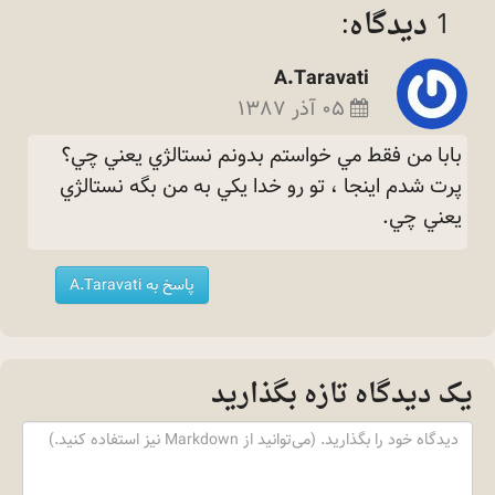
1 دیدگاه:
A.Taravati
۰۵ آذر ۱۳۸۷
بابا من فقط مي خواستم بدونم نستالژي يعني چي؟
پرت شدم اينجا ، تو رو خدا يكي به من بگه نستالژي
يعني
چي.
پاسخ به A.Taravati
یک دیدگاه تازه بگذارید
Content