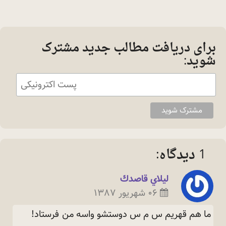
برای دریافت مطالب جدید مشترک
شوید:
1 دیدگاه:
ليلاي قاصدك
۰۶ شهریور ۱۳۸۷
ما هم قهريم س م س دوستشو واسه من
فرستاد!