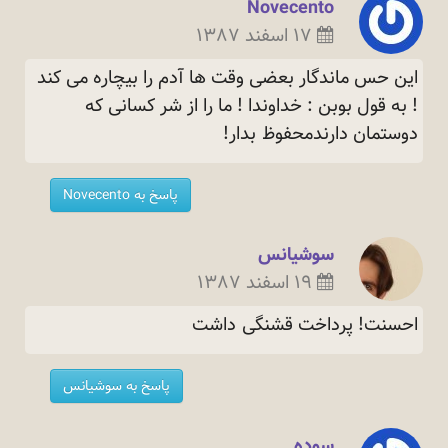
Novecento
۱۷ اسفند ۱۳۸۷
این حس ماندگار بعضی وقت ها آدم را بیچاره می کند
! به قول بوبن : خداوندا ! ما را از شر کسانی که
دوستمان دارندمحفوظ
بدار!
پاسخ به Novecento
سوشیانس
۱۹ اسفند ۱۳۸۷
احسنت! پرداخت قشنگی
داشت
پاسخ به سوشیانس
سوده