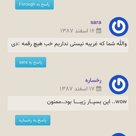
پاسخ به Forough
sara
۱۶ اسفند ۱۳۸۷
والله شما که غریبه نیستی نداریم خب هیچ رقمه
:دی
پاسخ به sara
رخساره
۱۷ اسفند ۱۳۸۷
wow.. اين بسيــــار زيبــــــــا
بود…ممنون
پاسخ به رخساره