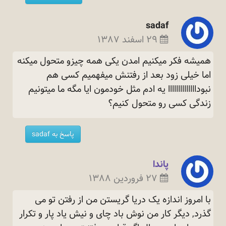
sadaf
۲۹ اسفند ۱۳۸۷
همیشه فکر میکنیم امدن یکی همه چیزو متحول میکنه
اما خیلی زود بعد از رفتنش میفهمیم کسی هم
نبوداااااااااااااا یه ادم مثل خودمون ایا مگه ما میتونیم
زندگی کسی رو متحول
کنیم؟
پاسخ به sadaf
پاندا
۲۷ فروردین ۱۳۸۸
با امروز اندازه یک دریا گریستن من از رفتن تو می
گذرد, دیگر کار من نوش باد چای و نیش یاد پار و تکرار