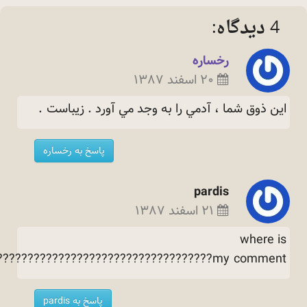
4 دیدگاه:
رخساره
۲۰ اسفند ۱۳۸۷
اين ذوق شما ، آدمي را به وجد مي آورد . زيباست
.
پاسخ به رخساره
pardis
۲۱ اسفند ۱۳۸۷
where is
my
comment????????????????????????????????????
پاسخ به pardis