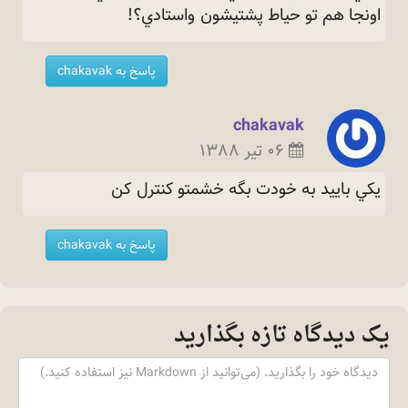
اونجا هم تو حياط پشتيشون
واستادي؟!
پاسخ به chakavak
chakavak
۰۶ تیر ۱۳۸۸
يكي باييد به خودت بگه خشمتو كنترل
كن
پاسخ به chakavak
یک دیدگاه تازه بگذارید
Content