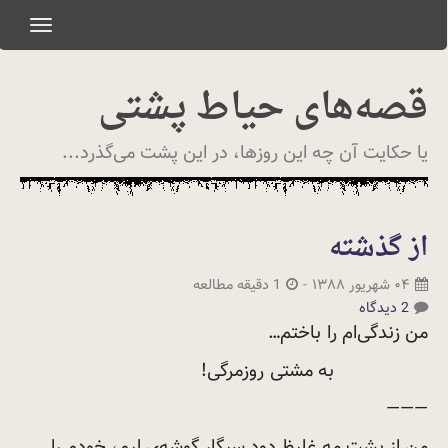
oggle
gation
قصه‌های حیاط پشتی
یا حکایت آن چه این روزها، در این پشت می‌گذرد...
از گذشته
۰۴ شهریور ۱۳۸۸
-
1 دقیقه مطالعه
2 دیدگاه
من زندگی‌ام را
باختم…
به مشتی
روز‌مرگی!
———
من از پشت مه غلیظ دود سیگار گوشه‌ی لبم، خودم را