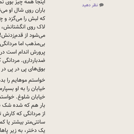
اینجا همه چیز بوی نم
نظر دهید
باران روی شال او می
که لبش را می‌گزد و چ
لاک روی انگشتانش، ا
می‌شود از قدم‌زدنش
بی‌مذهب اما مردانگی 
پرورش اندام است در 
ضدبارداری. مردانگی ک
بوق‌های پی در پی در 
خواستم موهایم را بده
خیابان را به او بسپار
خیابان شلوغ. خواستم 
بار هم که شده شک نک
از مردانگی که کارش ت
سانتی‌متر بیشتر یا ک
یک دختر، به زیر
پاه