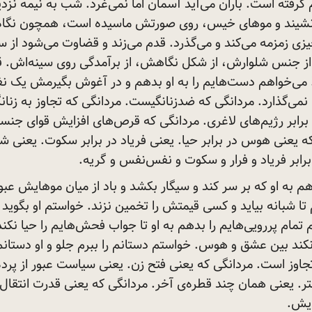
 گرفته است. باران می‌آید آسمان اما نمی‌غرد. شب به نیمه نزدی
‌نشیند و موهای خیس، روی صورتش ماسیده است، همچون نگاه 
یزی زمزمه می‌کند و می‌گذرد. قدم می‌زند و قضاوت می‌شود از سا
ز جنس شلوارش، از شکل نگاهش، از برآمدگی روی سینه‌اش. ق
! می‌خواهم دست‌هایم را به او بدهم و در آغوش بگیرمش یک 
نمی‌گذارد. مردانگی که ضدزنانگیست. مردانگی که تجاوز به زنا
برابر رژیم‌های لاغری. مردانگی که قرص‌های افزایش قوای جنسی
ه یعنی هوس در برابر حیا. یعنی فریاد در برابر سکوت. یعنی ش
برابر فریاد و فرار و سکوت و نفس‌نفس و
گریه.
م به او که بر سر کند و سیگار بکشد و باد از میان موهایش عبو
م تا شبانه بیاید و کسی قیمتش را تخمین نزند. خواستم او بگوید
تمام پررویی‌هایم را بدهم به او تا جواب فحش‌هایم را حیا نکن
ند بین عشق و هوس. خواستم دستانم را ببرم جلو و او دستانم
جاوز است. مردانگی که یعنی فتح زن. یعنی سیاست عبور از پرده
متر. یعنی همان چند قطره‌ی آخر. مردانگی که یعنی قدرت انتقال
ایش.