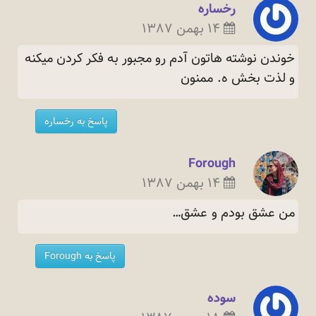
رخساره
۱۴ بهمن ۱۳۸۷
خوندن نوشته هاتون آدم رو مجبور به فكر كردن ميكنه
و لذت بخش ه.
ممنون
پاسخ به رخساره
Forough
۱۴ بهمن ۱۳۸۷
من عشق بودم و
عشق…
پاسخ به Forough
سوده