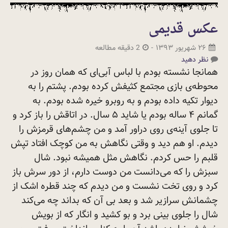
عکس قدیمی
۲۶ شهریور ۱۳۹۳
-
2 دقیقه مطالعه
نظر دهید
همانجا نشسته بودم با لباس آبی‌ای که همان روز در
محوطه‌ی بازی مجتمع کثیفش کرده بودم. پشتم را به
دیوار تکیه داده بودم و به روبرو خیره شده بودم. به
گمانم ۴ ساله بودم یا شاید ۵ سال. در اتاقش را باز کرد و
تا جلوی آینه‌ی روی دراور آمد و من چشم‌های قرمزش را
دیدم. او هم دید و وقتی نگاهش به من کوچک افتاد تپش
قلبم را حس کردم. نگاهش مثل همیشه نبود. شال
سبزش را که می‌دانست من دوست دارم، از دور سرش باز
کرد و روی تخت نشست و من دیدم که چند قطره اشک از
چشمانش سرازیر شد و بعد بی آن که بداند چه می‌کند
شال را جلوی بینی برد و بو کشید و انگار که از بویش