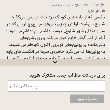
۰۳ آذر ۱۳۹۲
-
2 دقیقه مطالعه
نظر دهید
تاکسی که از باجه‌های کوچک پرداخت عوارض می‌گذرد،
شروع می‌شود. اولش چیزی نمی‌فهمم. پچ‌پچ آرامی که در
سر و صدای شهر شلوغ ِ دوست‌داشتنی‌ام ادغام می‌شود و
آرام از کنار گوش‌هایم عبور می‌کند و روی شن‌های
باقی‌مانده بر پوتین‌های کویری ِ اکنون کهنه‌ام می‌نشیند.
به پوتین‌ها که می‌نگرم خاطره‌ی سرما در انگشت‌های پایم
تیر می‌کشد. رویم را بر می‌گردانم و به ترافیک می‌نگرم. یا
شاید به طرح‌های روی نرده‌های کنار بزرگراه. لبخند
می‌زنم. درون گوشم انگار پچ‌پچی تکرار می‌شود.
برای دریافت مطالب جدید مشترک شوید:
چشم‌هایم را می‌بندم و دست‌هایم را روی چشم‌هایم
می‌گذارم و گوش می‌دهم. صدای بوق و موتور ماشین‌ها.
صدای هوف هوف بخاری ماشین. صدای دگمه‌های گوشی ِ
تلفن یکی از مسافران که لابد رسیدنش را به کسی خبر
می‌دهد. صدای باد ماشین‌هایی که از کنار هم عبور