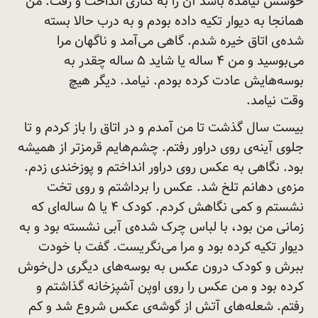
خوشش نیامده باشد آن را به کناری انداخت و رفت. من
همانجا به دیوار تکیه داده بودم و به درب حالا بسته
شده‌ی اتاق خیره شدم. گاهی می‌آمد و ناگهان مرا
می‌بوسید و من ۴ ساله یا شاید ۵ ساله چقدر به
بوسه‌هایش عادت کرده بودم. نیامد. دیگر هیچ
وقت
نیامد.
بیست سال گذشت تا من آمدم و در اتاق را باز کردم و تا
جلوی آینه‌ی روی دراور رفتم. چشم‌هایم قرمزتر از همیشه
بود. نگاهی به عکس روی دراور انداختم و پوزخندی زدم.
مزه‌ی دهانم تلخ شد. عکس را برداشتم و روی تخت
نشستم و کمی نگاهش کردم. کودک ۴ یا ۵ ساله‌ای که
زمانی من بود، با لباس چرک شده‌ی آبی نشسته بود و به
دیوار تکیه کرده بود و مرا می‌نگریست. گفت با خودت
ببرش و کودک درون عکس به بوسه‌های دیگری دل‌خوش
کرده بود و من عکس را روی اوپن آشپزخانه گذاشتم و
رفتم. شعله‌های آتش از گوشه‌ی عکس شروع شد و کم