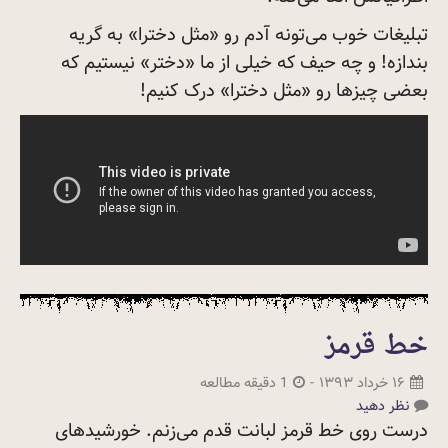
تبلیغات خوب می‌تونه آدم رو «مثل دخترا» به گریه
بندازه! و چه حیف که خیلی از ما «دختر» نیستیم که
بعضی چیزها رو «مثل دخترا» درک
کنیم!
خط قرمز
۱۶ خرداد ۱۳۹۳
-
1 دقیقه مطالعه
نظر دهید
درست روی خط قرمز لبانت قدم می‌زنم. خورشیدهای