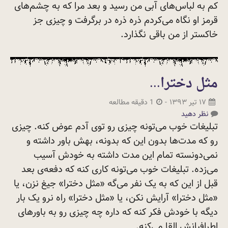
کم به لباس‌های آبی من رسید و بعد مرا که به چشم‌های
قرمز او نگاه می‌کردم ذره ذره در برگرفت و چیزی جز
خاکستر از من باقی
نگذارد.
مثل دخترا...
۱۷ تیر ۱۳۹۳
-
1 دقیقه مطالعه
نظر دهید
تبلیغات خوب می‌تونه چیزی رو توی آدم عوض کنه. چیزی
رو که مدت‌ها بدون این که بدونه، بهش باور داشته و
نمی‌دونسته تمام این مدت داشته به خودش آسیب
می‌زده. تبلیغات خوب می‌تونه کاری کنه که دفعه‌ی بعد
قبل از این که به یک نفر می‌گه «مثل دخترا» جیغ نزن، یا
«مثل دخترا» آرایش نکن، یا «مثل دخترا» راه نرو یک بار
دیگه با خودش فکر کنه که داره چه چیزی رو به باورهای
اطرافیانش القا
می‌کنه.